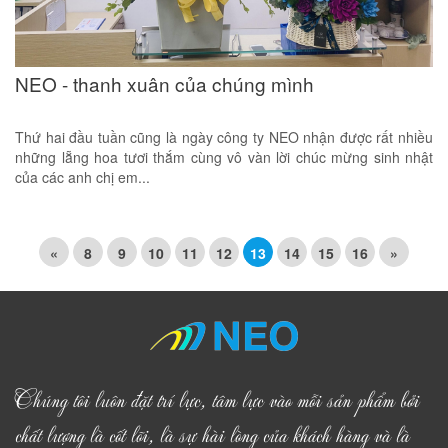
NEO - thanh xuân của chúng mình
Thứ hai đầu tuần cũng là ngày công ty NEO nhận được rất nhiều
những lẵng hoa tươi thắm cùng vô vàn lời chúc mừng sinh nhật
của các anh chị em...
«
8
9
10
11
12
13
14
15
16
»
Chúng tôi luôn đặt trí lực, tâm lực vào mỗi sản phẩm bởi
chất lượng là cốt lõi, là sự hài lòng của khách hàng và là