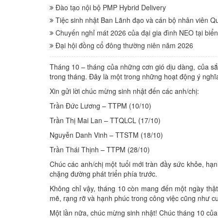
Đào tạo nội bộ PMP Hybrid Delivery
Tiệc sinh nhật Ban Lãnh đạo và cán bộ nhân viên Qu
Chuyến nghỉ mát 2026 của đại gia đình NEO tại biể
Đại hội đồng cổ đông thường niên năm 2026
Tháng 10 – tháng của những cơn gió dịu dàng, của sắ
trong tháng. Đây là một trong những hoạt động ý nghĩ
Xin gửi lời chúc mừng sinh nhật đến các anh/chị:
Trần Đức Lương – TTPM (10/10)
Trần Thị Mai Lan – TTQLCL (17/10)
Nguyễn Danh Vinh – TTSTM (18/10)
Trần Thái Thịnh – TTPM (28/10)
Chúc các anh/chị một tuổi mới tràn đầy sức khỏe, hạ
chặng đường phát triển phía trước.
Không chỉ vậy, tháng 10 còn mang đến một ngày thật 
mẽ, rạng rỡ và hạnh phúc trong công việc cũng như c
Một lần nữa, chúc mừng sinh nhật! Chúc tháng 10 của c