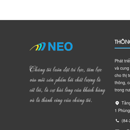
THÔNG
Phát tri
Chúng tôi luôn đặt trí lực, tâm lực
và cung 
cho thị 
vào mỗi sản phẩm bởi chất lượng là
thông, 
cốt lõi, là sự hài lòng của khách hàng
trong nư
và là thành công của chúng tôi.
Tầng
1 Phùng
(84-