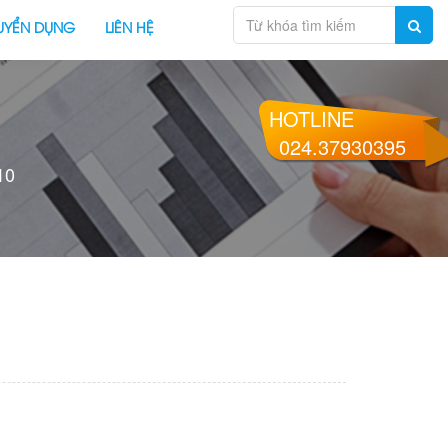
UYỂN DỤNG
LIÊN HỆ
HOTLINE
024.37930395
10