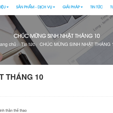
HIỆU
SẢN PHẨM - DỊCH VỤ
GIẢI PHÁP
TIN TỨC
T
CHÚC MỪNG SINH NHẬT THÁNG 10
rang chủ
Tin tức
CHÚC MỪNG SINH NHẬT THÁNG 
T THÁNG 10
inh thần thể thao