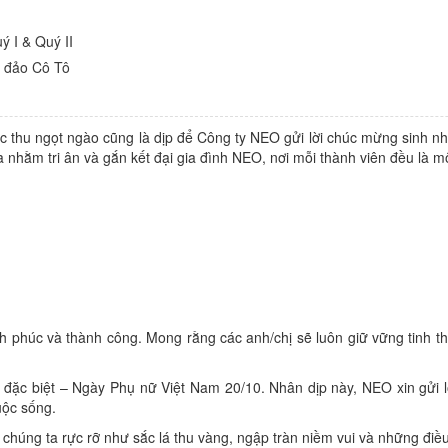
ý I & Quý II
n đảo Cô Tô
c thu ngọt ngào cũng là dịp để Công ty NEO gửi lời chúc mừng sinh nh
a nhằm tri ân và gắn kết đại gia đình NEO, nơi mỗi thành viên đều là 
nh phúc và thành công. Mong rằng các anh/chị sẽ luôn giữ vững tinh t
đặc biệt – Ngày Phụ nữ Việt Nam 20/10. Nhân dịp này, NEO xin gửi lờ
uộc sống.
húng ta rực rỡ như sắc lá thu vàng, ngập tràn niềm vui và những điều