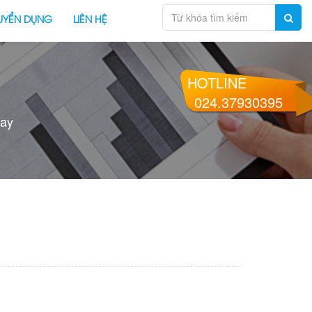
UYỂN DỤNG
LIÊN HỆ
HOTLINE
024.37930395
way