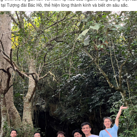
tại Tượng đài Bác Hồ, thể hiện lòng thành kính và biết ơn sâu sắc.