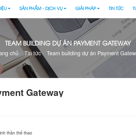
HIỆU
SẢN PHẨM - DỊCH VỤ
GIẢI PHÁP
TIN TỨC
T
TEAM BUILDING DỰ ÁN PAYMENT GATEWAY
ang chủ
Tin tức
Team building dự án Payment Gate
ayment Gateway
inh thần thể thao