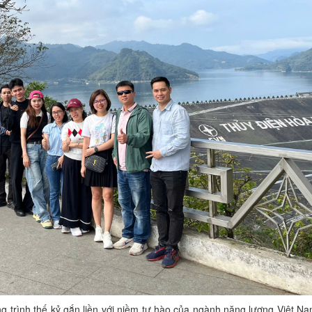
g trình thế kỷ gắn liền với niềm tự hào của ngành năng lượng Việt Na