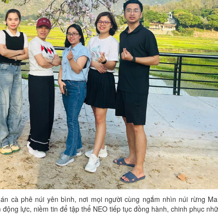
 quán cà phê núi yên bình, nơi mọi người cùng ngắm nhìn núi rừng M
 động lực, niềm tin để tập thể NEO tiếp tục đồng hành, chinh phục nhữn